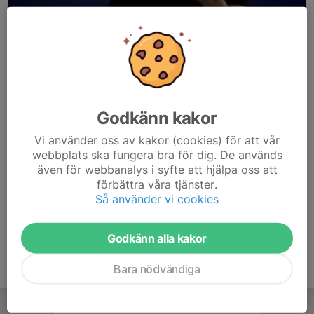
Godkänn kakor
Här hamnar automatiskt de senaste nyheterna på hemsidan. För
Vi använder oss av kakor (cookies) för att vår
att kunna börja administrera hemsidan loggar du in högst upp till
webbplats ska fungera bra för dig. De används
höger.
även för webbanalys i syfte att hjälpa oss att
förbättra våra tjänster.
/Svenskalag.se
Så använder vi cookies
Godkänn alla kakor
Bara nödvändiga