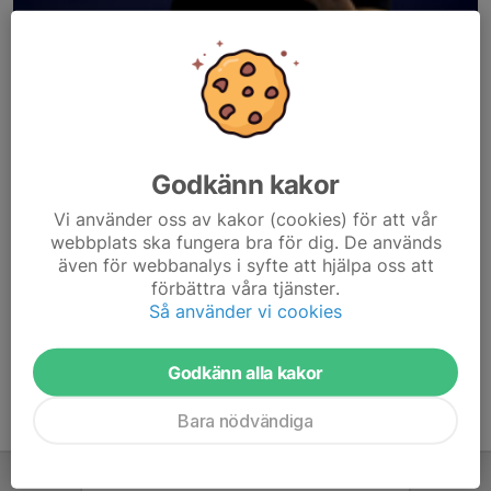
Godkänn kakor
Här hamnar automatiskt de senaste nyheterna på hemsidan. För
Vi använder oss av kakor (cookies) för att vår
att kunna börja administrera hemsidan loggar du in högst upp till
webbplats ska fungera bra för dig. De används
höger.
även för webbanalys i syfte att hjälpa oss att
förbättra våra tjänster.
/Svenskalag.se
Så använder vi cookies
Godkänn alla kakor
Bara nödvändiga