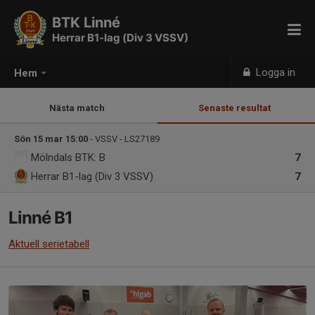
BTK Linné
Herrar B1-lag (Div 3 VSSV)
Logga in
Hem
Nästa match
Senaste resultat
Sön 15 mar 15:00
- VSSV - LS27189
Mölndals BTK: B
7
Herrar B1-lag (Div 3 VSSV)
7
Linné B1
Aktuell serietabell