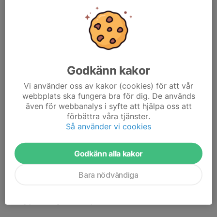
Godkänn kakor
Vi använder oss av kakor (cookies) för att vår
Jan Mandinec, Stefan Sandberg, lspelande lagledare Pelle, Åke Ström och
webbplats ska fungera bra för dig. De används
Fredrik Berner.
även för webbanalys i syfte att hjälpa oss att
Seriestart för ” mitt” lag.
förbättra våra tjänster.
8-2 mot Askim.
Så använder vi cookies
8-1 mot Kungälv.
Godkänn alla kakor
Spelade mot Kungälv och dubbel mot Askim. Gick rent!
Vi leder serien!
Bara nödvändiga
Ledde sammandraget som ledare.
Mina grymma lagkamrater på bild!