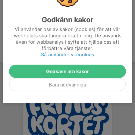
Per Svensson
Lagledare
0313-36 09 32, 0313-50 55 00
Godkänn kakor
076-527 55 56
psv@tiutbildning.se
Vi använder oss av kakor (cookies) för att vår
webbplats ska fungera bra för dig. De används
även för webbanalys i syfte att hjälpa oss att
förbättra våra tjänster.
Så använder vi cookies
Godkänn alla kakor
Bara nödvändiga