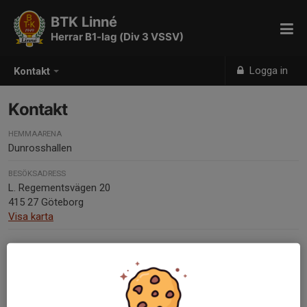
BTK Linné
Herrar B1-lag (Div 3 VSSV)
Logga in
Kontakt
Kontakt
HEMMAARENA
Dunrosshallen
BESÖKSADRESS
L. Regementsvägen 20
415 27 Göteborg
Visa karta
Kontaktpersoner