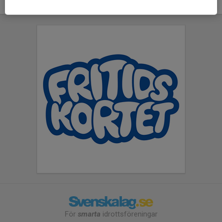
För
smarta
idrottsföreningar