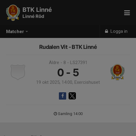
BTK Linné
Linné Röd
Logga in
Matcher
Rudalen Vit - BTK Linné
Äldre - 8 - LS27391
0 - 5
19 okt 2025, 14:00, Exercishuset
Samling 14:00