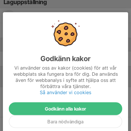
Laguppställning
Bruno Sjödén
Eddie Aspelin
Ledare
Godkänn kakor
Anders Olofsson
Lagledare
Vi använder oss av kakor (cookies) för att vår
webbplats ska fungera bra för dig. De används
även för webbanalys i syfte att hjälpa oss att
Referat
förbättra våra tjänster.
Så använder vi cookies
13 nov 2025
Matchprotokoll
Godkänn alla kakor
Bara nödvändiga