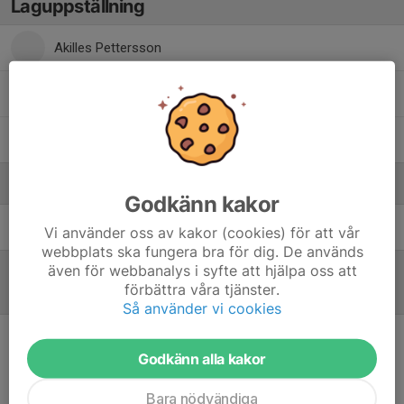
Laguppställning
Akilles Pettersson
Assar Abrahamsson
Edward Ly Trinh
Ledare
Godkänn kakor
Oskar Jacobsson Friberg
Tränare
Vi använder oss av kakor (cookies) för att vår
webbplats ska fungera bra för dig. De används
även för webbanalys i syfte att hjälpa oss att
förbättra våra tjänster.
Referat
Så använder vi cookies
9 mar 2025
Godkänn alla kakor
Matchprotokoll
Bara nödvändiga