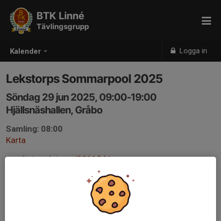
BTK Linné
Tävlingsgrupp
Logga in
Kalender
Lekstorps Sommarpool 2025
Söndag 29 jun 2025, 09:00-19:00
Hjällsnäshallen, Gråbo
Samling: 08:00
Karta
resultat.ondata.se/001134/