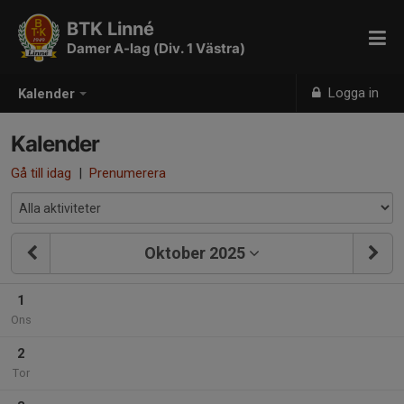
BTK Linné
Damer A-lag (Div. 1 Västra)
Logga in
Kalender
Kalender
Gå till idag
|
Prenumerera
Oktober 2025
1
Ons
2
Tor