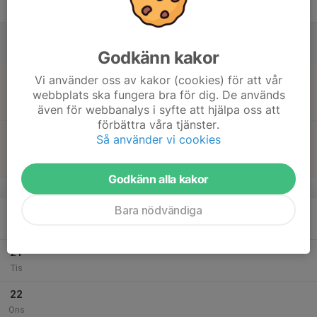
Fre
18
Lör
Godkänn kakor
19
11:00
Match mot IF Norcopensarna
Vi använder oss av kakor (cookies) för att vår
13:00
Sön
Västra - LS27186
webbplats ska fungera bra för dig. De används
Dunrosshallen
även för webbanalys i syfte att hjälpa oss att
förbättra våra tjänster.
15:00
Match mot Halmstad BTK: B
Så använder vi cookies
17:00
Västra - LS27186
Dunrosshallen
Godkänn alla kakor
v.43
Bara nödvändiga
20
Mån
21
Tis
22
Ons