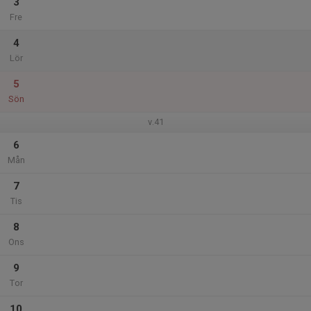
3
Fre
4
Lör
5
Sön
v.41
6
Mån
7
Tis
8
Ons
9
Tor
10