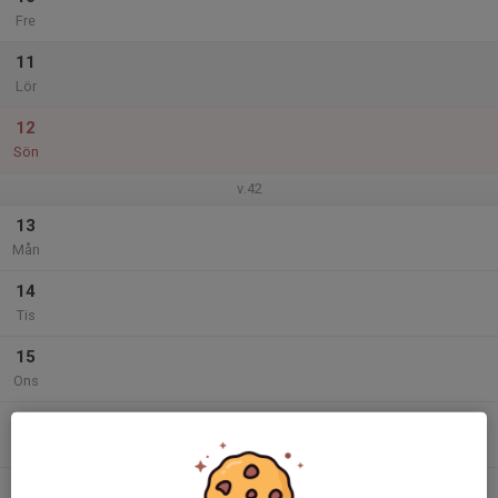
Fre
11
Lör
12
Sön
v.42
13
Mån
14
Tis
15
Ons
16
Tor
17