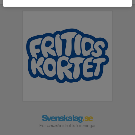
För
smarta
idrottsföreningar