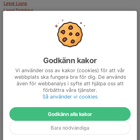
Linné Lions
Linné Dolphins
Speldagar:
Lördag 21 februari
– kl. 15.00 & 16.30
Lördag 14 mars
– Kl. 12:00 & 13:30
Godkänn kakor
Lördag 21 mars
– Kl. 15:00 (endast 1 omgång)
Vi använder oss av kakor (cookies) för att vår
Alla matcher i Ex-huset
.
webbplats ska fungera bra för dig. De används
även för webbanalys i syfte att hjälpa oss att
förbättra våra tjänster.
OBS
var alltid på plats minst 30 minuter innan starttid.
Så använder vi cookies
Serieindelning Ungdomsserier Yngre VT26
.
Godkänn alla kakor
Bara nödvändiga